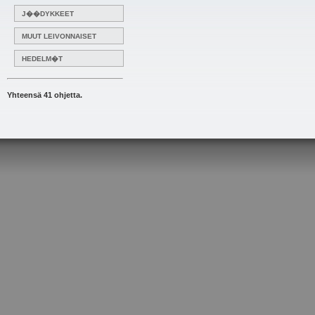
J��DYKKEET
MUUT LEIVONNAISET
HEDELM�T
Yhteensä 41 ohjetta.