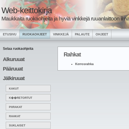
Web-keittokirja
Maukkaita ruokaohjeita ja hyviä vinkkejä ruuanlaittoon ilma
ETUSIVU
RUOKAOHJEET
VINKKEJÄ
PALAUTE
OHJEET
Selaa ruokaohjeita
Rahkat
Alkuruuat
Kerrosrahka
Pääruuat
Jälkiruuat
KAKUT
K��RETORTUT
PIIRAKAT
RAHKAT
SUKLAISET