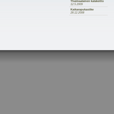
Thaimaalainen kalakeitto
12.5.2009
Katkarapukastike
28.12.2008