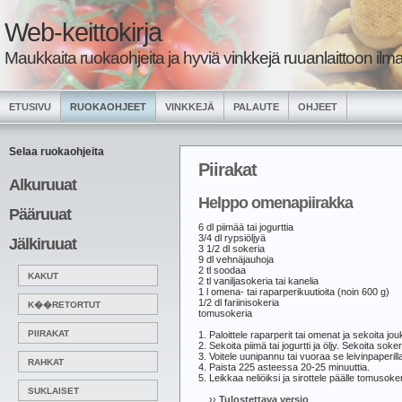
Web-keittokirja
Maukkaita ruokaohjeita ja hyviä vinkkejä ruuanlaittoon ilma
ETUSIVU
RUOKAOHJEET
VINKKEJÄ
PALAUTE
OHJEET
Selaa ruokaohjeita
Piirakat
Alkuruuat
Helppo omenapiirakka
Pääruuat
6 dl piimää tai jogurttia
3/4 dl rypsiöljyä
Jälkiruuat
3 1/2 dl sokeria
9 dl vehnäjauhoja
2 tl soodaa
KAKUT
2 tl vaniljasokeria tai kanelia
1 l omena- tai raparperikuutioita (noin 600 g)
1/2 dl fariinisokeria
K��RETORTUT
tomusokeria
PIIRAKAT
1. Paloittele raparperit tai omenat ja sekoita jou
2. Sekoita piimä tai jogurtti ja öljy. Sekoita so
3. Voitele uunipannu tai vuoraa se leivinpaperilla
RAHKAT
4. Paista 225 asteessa 20-25 minuuttia.
5. Leikkaa neliöiksi ja sirottele päälle tomusoker
SUKLAISET
››
Tulostettava versio