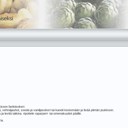
iseksi
kkoon fariinisokeri.
keri, vehnäjauhot, sooda ja vaniljasokeri tai kaneli keskenään ja lisää piimän joukkoon.
 ja levitä taikina. ripottele raparperi- tai omenakuutiot päälle.
ia.