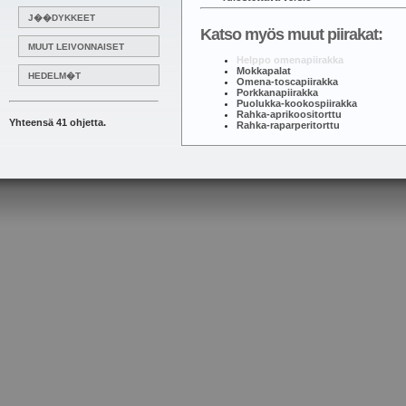
J��DYKKEET
Katso myös muut piirakat:
MUUT LEIVONNAISET
Helppo omenapiirakka
Mokkapalat
HEDELM�T
Omena-toscapiirakka
Porkkanapiirakka
Puolukka-kookospiirakka
Rahka-aprikoositorttu
Yhteensä 41 ohjetta.
Rahka-raparperitorttu