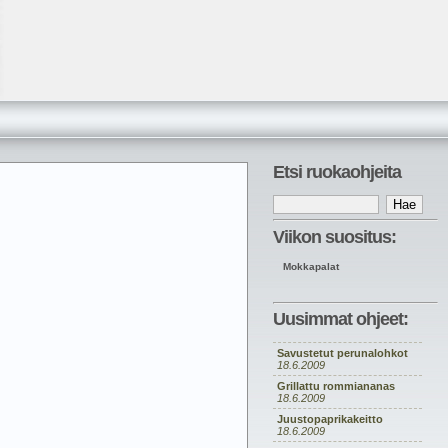
Etsi ruokaohjeita
Viikon suositus:
Mokkapalat
Uusimmat ohjeet:
Savustetut perunalohkot
18.6.2009
Grillattu rommiananas
18.6.2009
Juustopaprikakeitto
18.6.2009