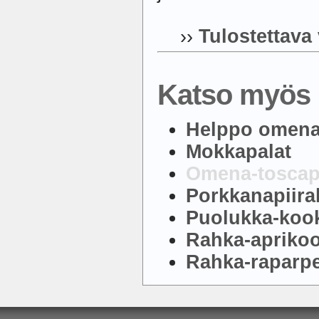
››
Tulostettava
Katso myös 
Helppo omena
Mokkapalat
Omena-toscap
Porkkanapiira
Puolukka-koo
Rahka-aprikoo
Rahka-raparpe