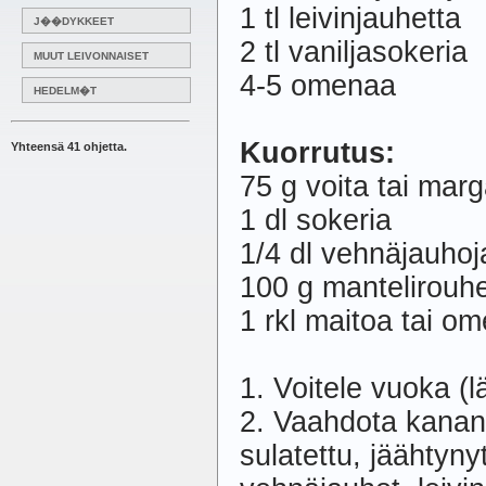
1 tl leivinjauhetta
J��DYKKEET
2 tl vaniljasokeria
MUUT LEIVONNAISET
4-5 omenaa
HEDELM�T
Kuorrutus:
Yhteensä 41 ohjetta.
75 g voita tai marg
1 dl sokeria
1/4 dl vehnäjauhoj
100 g mantelirouhe
1 rkl maitoa tai 
1. Voitele vuoka (l
2. Vaahdota kanan
sulatettu, jäähtyn