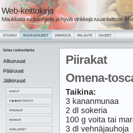
Web-keittokirja
Maukkaita ruokaohjeita ja hyviä vinkkejä ruuanlaittoon ilma
ETUSIVU
RUOKAOHJEET
VINKKEJÄ
PALAUTE
OHJEET
Selaa ruokaohjeita
Piirakat
Alkuruuat
Pääruuat
Omena-tosca
Jälkiruuat
Taikina:
KAKUT
3 kananmunaa
K��RETORTUT
2 dl sokeria
PIIRAKAT
100 g voita tai mar
RAHKAT
3 dl vehnäjauhoja
SUKLAISET