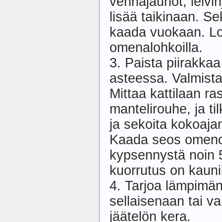
vehnäjauhot, leivin
lisää taikinaan. Se
kaada vuokaan. Lo
omenalohkoilla.
3. Paista piirakka
asteessa. Valmista 
Mittaa kattilaan ra
mantelirouhe, ja t
ja sekoita kokoaja
Kaada seos omenoi
kypsennystä noin 5
kuorrutus on kaunii
4. Tarjoa lämpimän
sellaisenaan tai va
jäätelön kera.